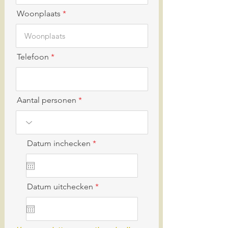
Woonplaats
Telefoon
Aantal personen
r
Datum inchecken
*
e
q
u
i
r
r
Datum uitchecken
*
e
e
d
q
u
i
r