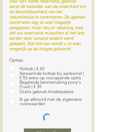
Voor een vlotte reservatie, gebruik
e
eerst de kalender aan de onderkant om
d
de beschikbaarheid van het
vakantiehuis te controleren. De agenda
wordt elke dag zo snel mogelijk
aangepast, maar hou er rekening mee
dat uw reservatie misschien al net iets
eerder door iemand anders werd
geboekt. Ook hiervan wordt u zo snel
mogelijk op de hoogte gebracht.
Opties:
Hottub | € 65
Verwarmde hottub bij aankomst |
€ 55 extra op voorgaande optie
Begeleide kennismaking pony's
(1uur) | € 35
Gratis gebruik kinderpakket
Ik ga akkoord met de algemene
voorwaarden